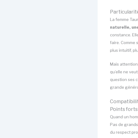
Particulari
La femme Taure
naturelle, un
constance. Elle
faire. Comme so
plus intuitif, p
Mais attention
qu’elle ne veut
question ses c
grande généro
Compatibil
Points forts
Quand un hom
Pas de grands 
du respect prof