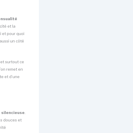
ensualité
cité et la
i et pour quoi
 aussi un côté
, et surtout ce
l’on remet en
te et d’une
 silencieuse
.
es douces et
rité