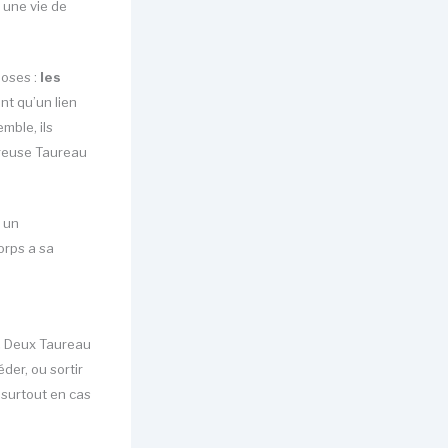
 une vie de
oses :
les
ent qu’un lien
mble, ils
ureuse Taureau
t un
orps a sa
.
Deux Taureau
der, ou sortir
 surtout en cas