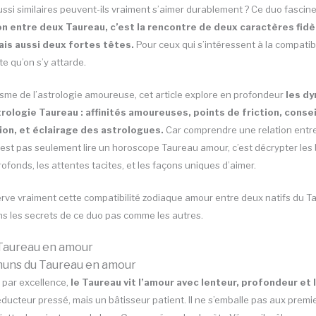
ssi similaires peuvent-ils vraiment s’aimer durablement ? Ce duo fascine 
on entre deux Taureau, c’est la rencontre de deux caractères fidè
ais aussi deux fortes têtes.
Pour ceux qui s’intéressent à la compatib
te qu’on s’y attarde.
risme de l’astrologie amoureuse, cet article explore en profondeur
les d
rologie Taureau : affinités amoureuses, points de friction, consei
tion, et éclairage des astrologues.
Car comprendre une relation entr
’est pas seulement lire un horoscope Taureau amour, c’est décrypter les
ofonds, les attentes tacites, et les façons uniques d’aimer.
erve vraiment cette compatibilité zodiaque amour entre deux natifs du T
s les secrets de ce duo pas comme les autres.
 Taureau en amour
muns du Taureau en amour
 par excellence,
le Taureau vit l’amour avec lenteur, profondeur et
éducteur pressé, mais un bâtisseur patient. Il ne s’emballe pas aux premie