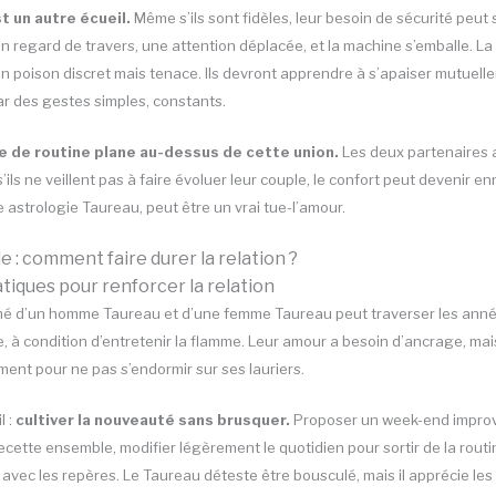
st un autre écueil.
Même s’ils sont fidèles, leur besoin de sécurité peut
n regard de travers, une attention déplacée, et la machine s’emballe. La
un poison discret mais tenace. Ils devront apprendre à s’apaiser mutuelle
ar des gestes simples, constants.
ue de routine plane au-dessus de cette union.
Les deux partenaires 
’ils ne veillent pas à faire évoluer leur couple, le confort peut devenir ennu
 astrologie Taureau, peut être un vrai tue-l’amour.
e : comment faire durer la relation ?
tiques pour renforcer la relation
mé d’un homme Taureau et d’une femme Taureau peut traverser les ann
le, à condition d’entretenir la flamme. Leur amour a besoin d’ancrage, mai
nt pour ne pas s’endormir sur ses lauriers.
 :
cultiver la nouveauté sans brusquer.
Proposer un week-end improvi
ecette ensemble, modifier légèrement le quotidien pour sortir de la routi
avec les repères. Le Taureau déteste être bousculé, mais il apprécie les