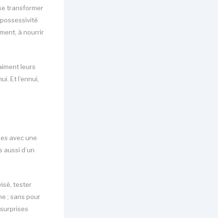
 se transformer
 possessivité
ment, à nourrir
aiment leurs
i. Et l’ennui,
ées avec une
s aussi d’un
sé, tester
ne ; sans pour
 surprises