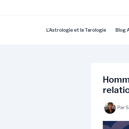
Aller
au
contenu
L’Astrologie et la Tarologie
Blog A
Homme
relati
Par
S