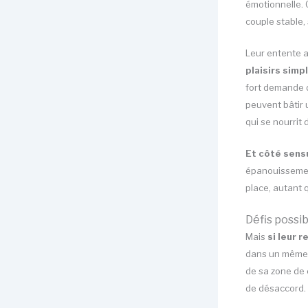
émotionnelle. 
couple stable,
Leur entente a
plaisirs simp
fort demande d
peuvent bâtir 
qui se nourrit
Et côté sensu
épanouissement
place, autant 
Défis possib
Mais
si leur 
dans un même c
de sa zone de 
de désaccord. 