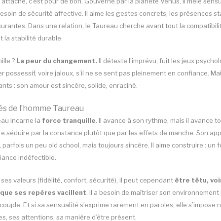
s’attache, c’est pour de bon. Gouverné par la planète Vénus, il mêle sensu
soin de sécurité affective. Il aime les gestes concrets, les présences st
urantes. Dans une relation, le Taureau cherche avant tout la compatibili
 la stabilité durable.
ille ?
La peur du changement.
Il déteste l’imprévu, fuit les jeux psycho
 possessif, voire jaloux, s’il ne se sent pas pleinement en confiance. Mai
nts : son amour est sincère, solide, enraciné.
tés de l’homme Taureau
au incarne la
force tranquille
. Il avance à son rythme, mais il avance t
ère séduire par la constance plutôt que par les effets de manche. Son ap
, parfois un peu old school, mais toujours sincère. Il aime construire : un f
iance indéfectible.
ses valeurs (fidélité, confort, sécurité), il peut cependant
être têtu, voi
 que ses repères vacillent
. Il a besoin de maîtriser son environnement
couple. Et si sa sensualité s’exprime rarement en paroles, elle s’impose 
s, ses attentions, sa manière d’être présent.