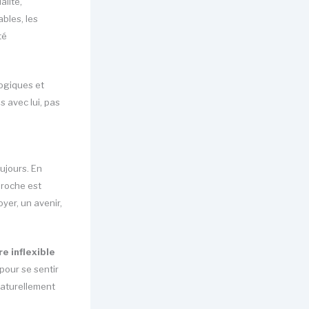
alité,
ables, les
té
logiques et
s avec lui, pas
oujours. En
proche est
oyer, un avenir,
re inflexible
 pour se sentir
naturellement