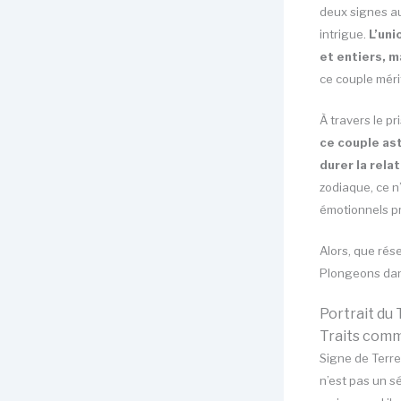
deux signes au
intrigue.
L’uni
et entiers, m
ce couple méri
À travers le p
ce couple ast
durer la rela
zodiaque, ce n
émotionnels pr
Alors, que rés
Plongeons dan
Portrait du
Traits com
Signe de Terre
n’est pas un s