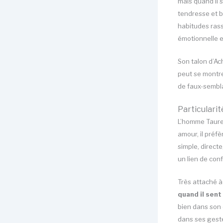
mais quand il 
tendresse et be
habitudes rass
émotionnelle et
Son talon d’Ach
peut se montrer
de faux-sembla
Particulari
L’homme Taure
amour, il préf
simple, directe
un lien de conf
Très attaché à 
quand il sent
bien dans son 
dans ses geste