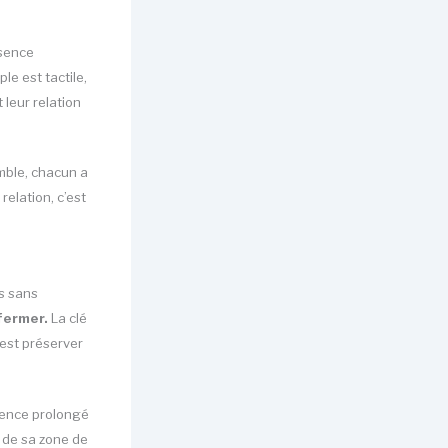
ésence
le est tactile,
 leur relation
mble, chacun a
elation, c’est
s sans
fermer.
La clé
’est préserver
lence prolongé
r de sa zone de