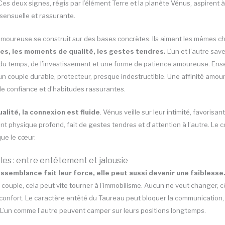
Ces deux signes, régis par l’élément Terre et la planète Vénus, aspirent à
 sensuelle et rassurante.
moureuse se construit sur des bases concrètes. Ils aiment les mêmes ch
les, les moments de qualité, les gestes tendres.
L’un et l’autre sav
u temps, de l’investissement et une forme de patience amoureuse. Ense
un couple durable, protecteur, presque indestructible. Une affinité amo
 de confiance et d’habitudes rassurantes.
alité, la connexion est fluide
. Vénus veille sur leur intimité, favorisan
 physique profond, fait de gestes tendres et d’attention à l’autre. Le c
que le cœur.
les : entre entêtement et jalousie
ressemblance fait leur force, elle peut aussi devenir une faiblesse
ouple, cela peut vite tourner à l’immobilisme. Aucun ne veut changer, cé
confort. Le caractère entêté du Taureau peut bloquer la communication,
L’un comme l’autre peuvent camper sur leurs positions longtemps.