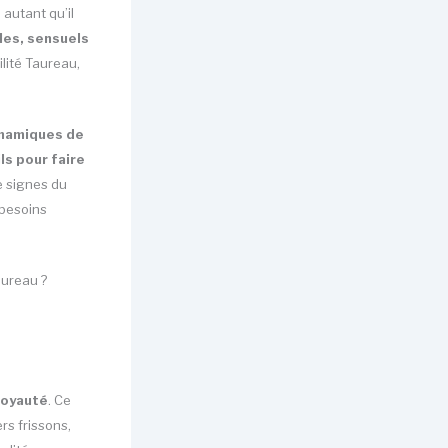
autant qu’il
les, sensuels
ilité Taureau,
ynamiques de
ls pour faire
e signes du
 besoins
aureau ?
 loyauté
. Ce
rs frissons,