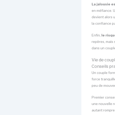
La jalousie e
en méfiance. U
devient alors 
la confiance p
Enfin,
le risq
repères, mais s
dans un couple
Vie de coupl
Conseils pra
Un couple for
force tranquil
peu de mouveme
Premier conseil
une nouvelle r
autant rompre 