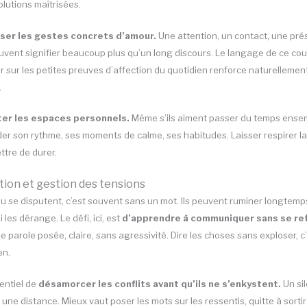
olutions maîtrisées.
iser les gestes concrets d’amour.
Une attention, un contact, une pr
uvent signifier beaucoup plus qu’un long discours. Le langage de ce coup
er sur les petites preuves d’affection du quotidien renforce naturellement
.
er les espaces personnels.
Même s’ils aiment passer du temps ense
er son rythme, ses moments de calme, ses habitudes. Laisser respirer la r
ttre de durer.
on et gestion des tensions
u se disputent, c’est souvent sans un mot. Ils peuvent ruminer longtemp
 les dérange. Le défi, ici, est
d’apprendre à communiquer sans se re
e parole posée, claire, sans agressivité. Dire les choses sans exploser, c
en.
sentiel de
désamorcer les conflits avant qu’ils ne s’enkystent.
Un si
 une distance. Mieux vaut poser les mots sur les ressentis, quitte à sorti