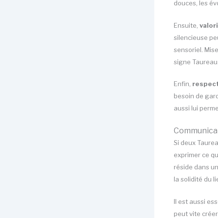
douces, les év
Ensuite,
valor
silencieuse pe
sensoriel. Mis
signe Taureau
Enfin,
respect
besoin de gard
aussi lui perme
Communicati
Si deux Taurea
exprimer ce qui
réside dans un
la solidité du li
Il est aussi es
peut vite créer