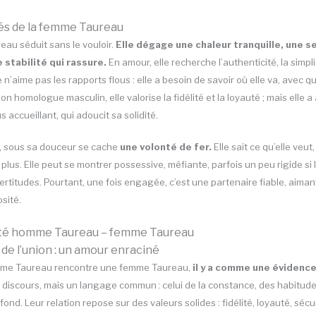
tés de la femme Taureau
au séduit sans le vouloir.
Elle dégage une chaleur tranquille, une s
e stabilité qui rassure.
En amour, elle recherche l’authenticité, la simpli
 n’aime pas les rapports flous : elle a besoin de savoir où elle va, avec qu
n homologue masculin, elle valorise la fidélité et la loyauté ; mais elle a
lus accueillant, qui adoucit sa solidité.
, sous sa douceur se cache
une volonté de fer.
Elle sait ce qu’elle veut
 plus. Elle peut se montrer possessive, méfiante, parfois un peu rigide si 
ertitudes. Pourtant, une fois engagée, c’est une partenaire fiable, aiman
sité.
ité homme Taureau – femme Taureau
 de l’union : un amour enraciné
me Taureau rencontre une femme Taureau,
il y a comme une évidence
discours, mais un langage commun : celui de la constance, des habitud
ond. Leur relation repose sur des valeurs solides : fidélité, loyauté, sécu